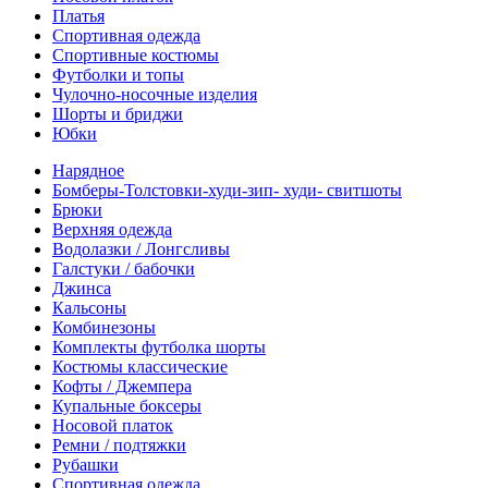
Платья
Спортивная одежда
Спортивные костюмы
Футболки и топы
Чулочно-носочные изделия
Шорты и бриджи
Юбки
Нарядное
Бомберы-Толстовки-худи-зип- худи- свитшоты
Брюки
Верхняя одежда
Водолазки / Лонгсливы
Галстуки / бабочки
Джинса
Кальсоны
Комбинезоны
Комплекты футболка шорты
Костюмы классические
Кофты / Джемпера
Купальные боксеры
Носовой платок
Ремни / подтяжки
Рубашки
Спортивная одежда