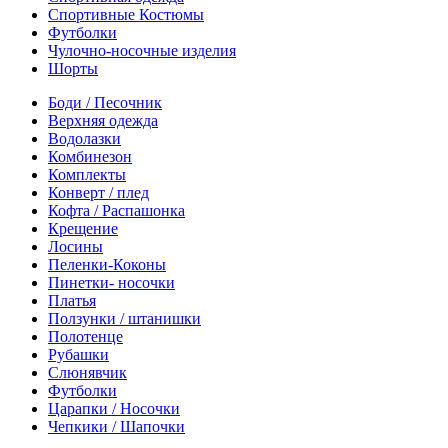
Спортивные Костюмы
Футболки
Чулочно-носочные изделия
Шорты
Боди / Песочник
Верхняя одежда
Водолазки
Комбинезон
Комплекты
Конверт / плед
Кофта / Распашонка
Крещение
Лосины
Пеленки-Коконы
Пинетки- носочки
Платья
Ползунки / штанишки
Полотенце
Рубашки
Слюнявчик
Футболки
Царапки / Носочки
Чепкики / Шапочки