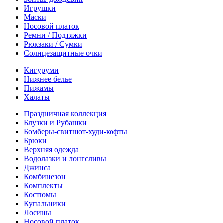
Игрушки
Маски
Носовой платок
Ремни / Подтяжки
Рюкзаки / Сумки
Солнцезащитные очки
Кигуруми
Нижнее белье
Пижамы
Халаты
Праздничная коллекция
Блузки и Рубашки
Бомберы-свитшот-худи-кофты
Брюки
Верхняя одежда
Водолазки и лонгсливы
Джинса
Комбинезон
Комплекты
Костюмы
Купальники
Лосины
Носовой платок