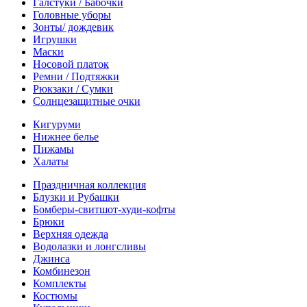
Галстуки / Бабочки
Головные уборы
Зонты/ дождевик
Игрушки
Маски
Носовой платок
Ремни / Подтяжки
Рюкзаки / Сумки
Солнцезащитные очки
Кигуруми
Нижнее белье
Пижамы
Халаты
Праздничная коллекция
Блузки и Рубашки
Бомберы-свитшот-худи-кофты
Брюки
Верхняя одежда
Водолазки и лонгсливы
Джинса
Комбинезон
Комплекты
Костюмы