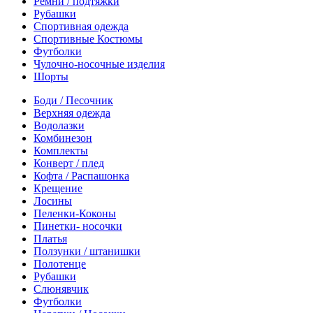
Ремни / подтяжки
Рубашки
Спортивная одежда
Спортивные Костюмы
Футболки
Чулочно-носочные изделия
Шорты
Боди / Песочник
Верхняя одежда
Водолазки
Комбинезон
Комплекты
Конверт / плед
Кофта / Распашонка
Крещение
Лосины
Пеленки-Коконы
Пинетки- носочки
Платья
Ползунки / штанишки
Полотенце
Рубашки
Слюнявчик
Футболки