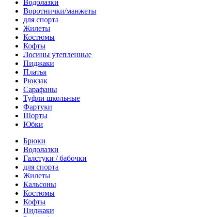
Водолазки
Воротнички/манжеты
для спорта
Жилеты
Костюмы
Кофты
Лосины утепленные
Пиджаки
Платья
Рюкзак
Сарафаны
Туфли школьные
Фартуки
Шорты
Юбки
Брюки
Водолазки
Галстуки / бабочки
для спорта
Жилеты
Кальсоны
Костюмы
Кофты
Пиджаки