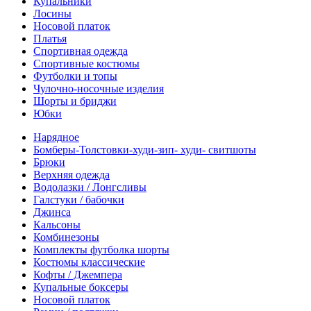
Купальники
Лосины
Носовой платок
Платья
Спортивная одежда
Спортивные костюмы
Футболки и топы
Чулочно-носочные изделия
Шорты и бриджи
Юбки
Нарядное
Бомберы-Толстовки-худи-зип- худи- свитшоты
Брюки
Верхняя одежда
Водолазки / Лонгсливы
Галстуки / бабочки
Джинса
Кальсоны
Комбинезоны
Комплекты футболка шорты
Костюмы классические
Кофты / Джемпера
Купальные боксеры
Носовой платок