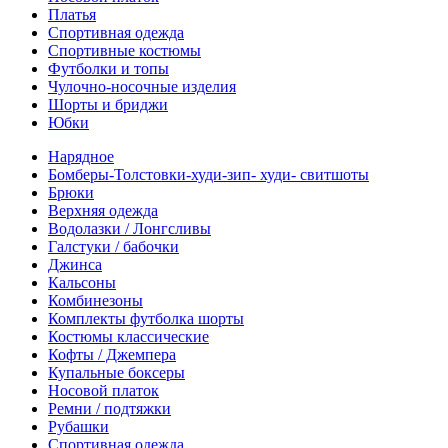
Платья
Спортивная одежда
Спортивные костюмы
Футболки и топы
Чулочно-носочные изделия
Шорты и бриджи
Юбки
Нарядное
Бомберы-Толстовки-худи-зип- худи- свитшоты
Брюки
Верхняя одежда
Водолазки / Лонгсливы
Галстуки / бабочки
Джинса
Кальсоны
Комбинезоны
Комплекты футболка шорты
Костюмы классические
Кофты / Джемпера
Купальные боксеры
Носовой платок
Ремни / подтяжки
Рубашки
Спортивная одежда