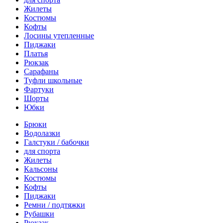
Жилеты
Костюмы
Кофты
Лосины утепленные
Пиджаки
Платья
Рюкзак
Сарафаны
Туфли школьные
Фартуки
Шорты
Юбки
Брюки
Водолазки
Галстуки / бабочки
для спорта
Жилеты
Кальсоны
Костюмы
Кофты
Пиджаки
Ремни / подтяжки
Рубашки
Рюкзак