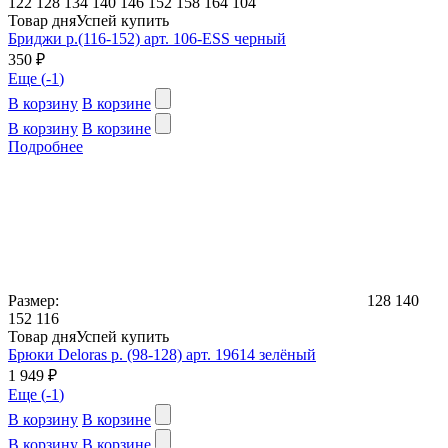
122
128
134
140
146
152
158
164
104
Товар дня
Успей купить
Бриджи р.(116-152) арт. 106-ESS черный
350 ₽
Еще (
-1
)
В корзину
В корзине
В корзину
В корзине
Подробнее
Размер:
128
140
152
116
Товар дня
Успей купить
Брюки Deloras р. (98-128) арт. 19614 зелёный
1 949 ₽
Еще (
-1
)
В корзину
В корзине
В корзину
В корзине