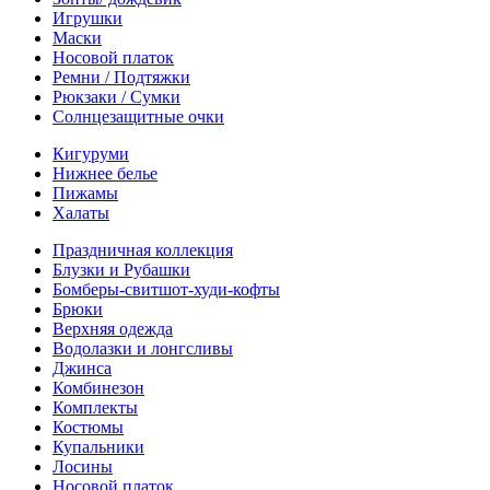
Игрушки
Маски
Носовой платок
Ремни / Подтяжки
Рюкзаки / Сумки
Солнцезащитные очки
Кигуруми
Нижнее белье
Пижамы
Халаты
Праздничная коллекция
Блузки и Рубашки
Бомберы-свитшот-худи-кофты
Брюки
Верхняя одежда
Водолазки и лонгсливы
Джинса
Комбинезон
Комплекты
Костюмы
Купальники
Лосины
Носовой платок