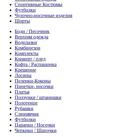
Спортивные Костюмы
Футболки
Чулочно-носочные изделия
Шорты
Боди / Песочник
Верхняя одежда
Водолазки
Комбинезон
Комплекты
Конверт / плед
Кофта / Распашонка
Крещение
Лосины
Пеленки-Коконы
Пинетки- носочки
Платья
Ползунки / штанишки
Полотенце
Рубашки
Слюнявчик
Футболки
Царапки / Носочки
Чепкики / Шапочки