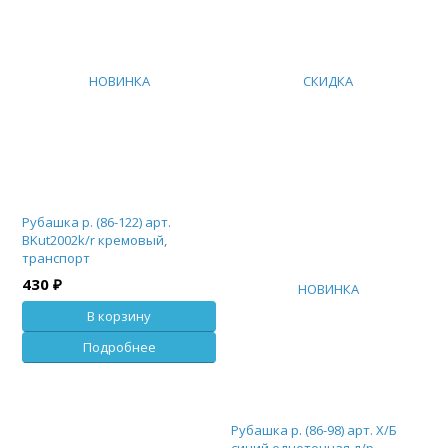
НОВИНКА
СКИДКА
Рубашка р. (86-122) арт.
BKut2002k/r кремовый,
транспорт
430 ₽
НОВИНКА
В корзину
Подробнее
Рубашка р. (86-98) арт. Х/Б
синий однотонная д/р