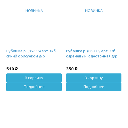
НОВИНКА
НОВИНКА
Рубашка р. (86-116) арт. Х/б
Рубашка р. (86-116) арт. Х/б
синий с рисунком д/р
сиреневый, однотонная д/р
510 ₽
350 ₽
В корзину
В корзину
Подробнее
Подробнее