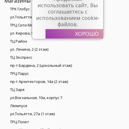
Магазины
использовать сайт, Вы
ТРК Глобус
соглашаетесь с
ул.Тольятти, 27а (2 этаж)
использованием cookie-
файлов.
ТРЦ Сити Молл
ХОРОШО
ул. Кирова, 55 (4 этаж)
ТЦ Район
ул. Ленина, 2 (2 этаж)
ТЦ Экспресс
пр-т Бардина, 2 (цокольный этаж)
ТРЦ Парус
пр-т Архитекторов, 14а (2 этаж)
ТЦ Заря
ул.Вокзальная, 10а, корпус 7
Лялипуся
ул.Тольятти, 27а (1 этаж)
ТРЦ Полет