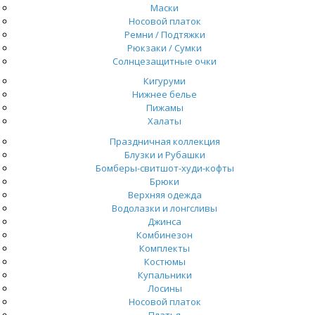
Маски
Носовой платок
Ремни / Подтяжки
Рюкзаки / Сумки
Солнцезащитные очки
Кигуруми
Нижнее белье
Пижамы
Халаты
Праздничная коллекция
Блузки и Рубашки
Бомберы-свитшот-худи-кофты
Брюки
Верхняя одежда
Водолазки и лонгсливы
Джинса
Комбинезон
Комплекты
Костюмы
Купальники
Лосины
Носовой платок
Платья