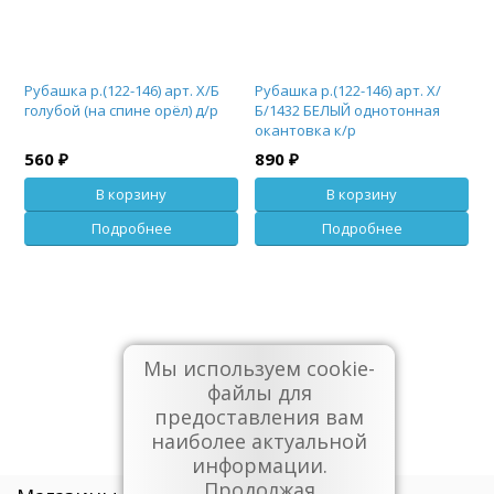
Рубашка р.(122-146) арт. Х/Б
Рубашка р.(122-146) арт. Х/
голубой (на спине орёл) д/р
Б/1432 БЕЛЫЙ однотонная
окантовка к/р
560 ₽
890 ₽
В корзину
В корзину
Подробнее
Подробнее
Мы используем cookie-
1
2
3
...
7
8
файлы для
предоставления вам
наиболее актуальной
информации.
Продолжая