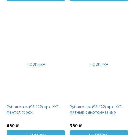
НОВИНКА
НОВИНКА
Рубашка р. (98-122) арт. Х/Б
Рубашка р. (98-122) арт. Х/Б
ментол горох
мятный однотонная д/р
650 ₽
350 ₽
В корзину
В корзину