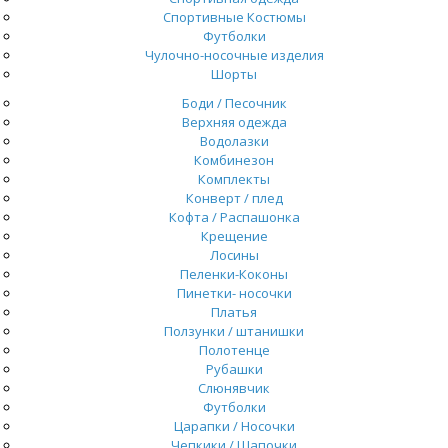
Спортивные Костюмы
Футболки
Чулочно-носочные изделия
Шорты
Боди / Песочник
Верхняя одежда
Водолазки
Комбинезон
Комплекты
Конверт / плед
Кофта / Распашонка
Крещение
Лосины
Пеленки-Коконы
Пинетки- носочки
Платья
Ползунки / штанишки
Полотенце
Рубашки
Слюнявчик
Футболки
Царапки / Носочки
Чепкики / Шапочки