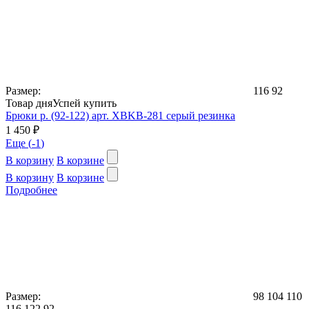
Размер:
116
92
Товар дня
Успей купить
Брюки р. (92-122) арт. XBKB-281 серый резинка
1 450 ₽
Еще (
-1
)
В корзину
В корзине
В корзину
В корзине
Подробнее
Размер:
98
104
110
116
122
92