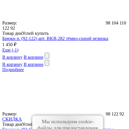
Размер:
98
104
110
122
92
Товар дня
Успей купить
Брюки р. (92-122) арт. BKB-282 тёмно-синий резинка
1 450 ₽
Еще (
-1
)
В корзину
В корзине
В корзину
В корзине
Подробнее
Размер:
98
122
92
СКИДКА
Мы используем cookie-
Товар дня
Успей купить
файлы для предоставления