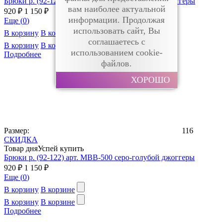
Брюки р. (92-122) арт. MBB-500 светло-серый джоггеры
вам наиболее актуальной
920 ₽
1 150 ₽
информации. Продолжая
Еще (
0
)
использовать сайт, Вы
В корзину
В корзине
соглашаетесь с
В корзину
В корзине
использованием cookie-
Подробнее
файлов.
ХОРОШО
Размер:
116
СКИДКА
Товар дня
Успей купить
Брюки р. (92-122) арт. MBB-500 серо-голубой джоггеры
920 ₽
1 150 ₽
Еще (
0
)
В корзину
В корзине
В корзину
В корзине
Подробнее