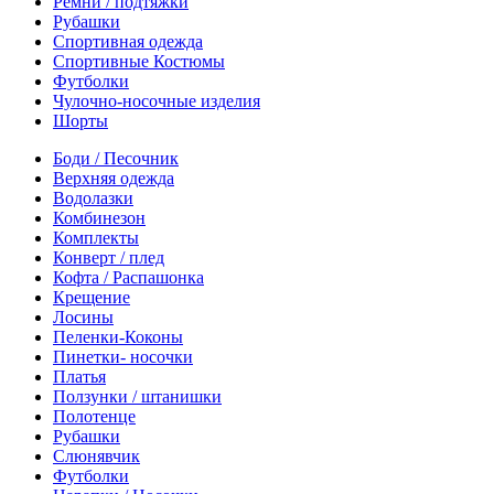
Ремни / подтяжки
Рубашки
Спортивная одежда
Спортивные Костюмы
Футболки
Чулочно-носочные изделия
Шорты
Боди / Песочник
Верхняя одежда
Водолазки
Комбинезон
Комплекты
Конверт / плед
Кофта / Распашонка
Крещение
Лосины
Пеленки-Коконы
Пинетки- носочки
Платья
Ползунки / штанишки
Полотенце
Рубашки
Слюнявчик
Футболки