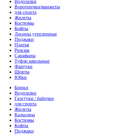
Водолазки
Воротнички/манжеты
для спорта
Жилеты
Костюмы
Кофты
Лосины утепленные
Пиджаки
Платья
Рюкзак
Сарафаны
Туфли школьные
Фартуки
Шорты
Юбки
Брюки
Водолазки
Галстуки / бабочки
для спорта
Жилеты
Кальсоны
Костюмы
Кофты
Пиджаки