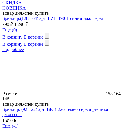
СКИДКА
НОВИНКА
Товар дня
Успей купить
Брюки р.(128-164) арт. LZB-190-1 синий джоггеры
790 ₽
1 290 ₽
Еще (
0
)
В корзину
В корзине
В корзину
В корзине
Подробнее
Размер:
158
164
146
Товар дня
Успей купить
Брюки р. (92-122) арт. BKB-226 тёмно-серый резинка
джоггеры
1 450 ₽
Еще (
-1
)