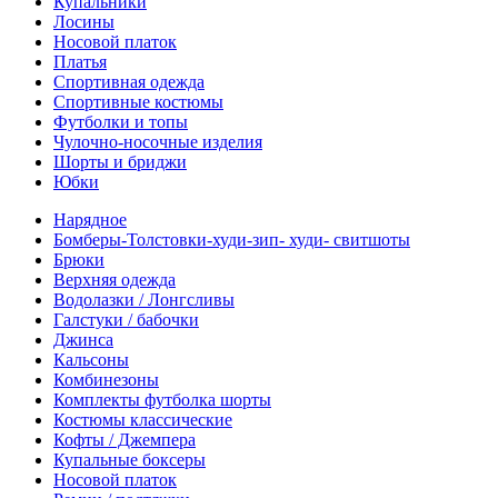
Купальники
Лосины
Носовой платок
Платья
Спортивная одежда
Спортивные костюмы
Футболки и топы
Чулочно-носочные изделия
Шорты и бриджи
Юбки
Нарядное
Бомберы-Толстовки-худи-зип- худи- свитшоты
Брюки
Верхняя одежда
Водолазки / Лонгсливы
Галстуки / бабочки
Джинса
Кальсоны
Комбинезоны
Комплекты футболка шорты
Костюмы классические
Кофты / Джемпера
Купальные боксеры
Носовой платок