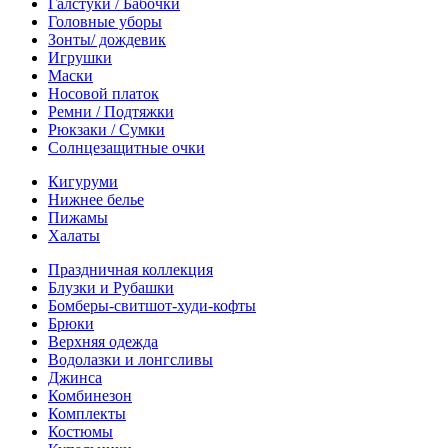
Галстуки / Бабочки
Головные уборы
Зонты/ дождевик
Игрушки
Маски
Носовой платок
Ремни / Подтяжки
Рюкзаки / Сумки
Солнцезащитные очки
Кигуруми
Нижнее белье
Пижамы
Халаты
Праздничная коллекция
Блузки и Рубашки
Бомберы-свитшот-худи-кофты
Брюки
Верхняя одежда
Водолазки и лонгсливы
Джинса
Комбинезон
Комплекты
Костюмы