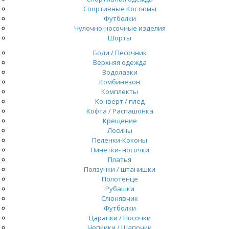
Спортивные Костюмы
Футболки
Чулочно-носочные изделия
Шорты
Боди / Песочник
Верхняя одежда
Водолазки
Комбинезон
Комплекты
Конверт / плед
Кофта / Распашонка
Крещение
Лосины
Пеленки-Коконы
Пинетки- носочки
Платья
Ползунки / штанишки
Полотенце
Рубашки
Слюнявчик
Футболки
Царапки / Носочки
Чепкики / Шапочки