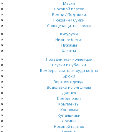
Маски
Носовой платок
Ремни / Подтяжки
Рюкзаки / Сумки
Солнцезащитные очки
Кигуруми
Нижнее белье
Пижамы
Халаты
Праздничная коллекция
Блузки и Рубашки
Бомберы-свитшот-худи-кофты
Брюки
Верхняя одежда
Водолазки и лонгсливы
Джинса
Комбинезон
Комплекты
Костюмы
Купальники
Лосины
Носовой платок
Платья