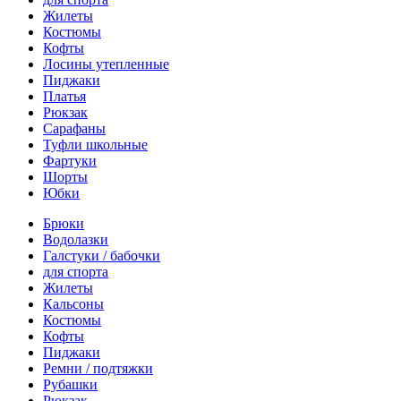
Жилеты
Костюмы
Кофты
Лосины утепленные
Пиджаки
Платья
Рюкзак
Сарафаны
Туфли школьные
Фартуки
Шорты
Юбки
Брюки
Водолазки
Галстуки / бабочки
для спорта
Жилеты
Кальсоны
Костюмы
Кофты
Пиджаки
Ремни / подтяжки
Рубашки
Рюкзак