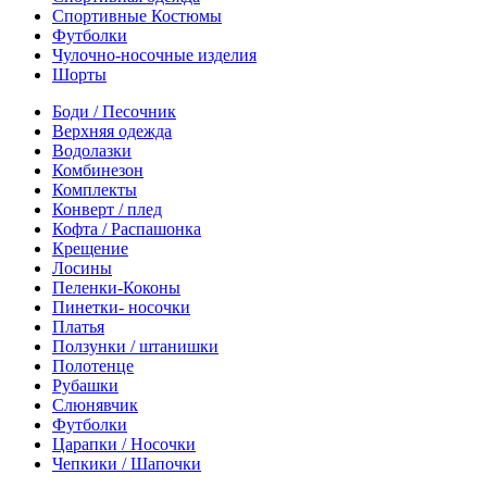
Спортивные Костюмы
Футболки
Чулочно-носочные изделия
Шорты
Боди / Песочник
Верхняя одежда
Водолазки
Комбинезон
Комплекты
Конверт / плед
Кофта / Распашонка
Крещение
Лосины
Пеленки-Коконы
Пинетки- носочки
Платья
Ползунки / штанишки
Полотенце
Рубашки
Слюнявчик
Футболки
Царапки / Носочки
Чепкики / Шапочки