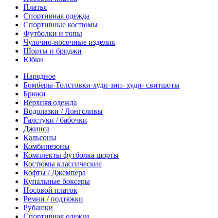
Платья
Спортивная одежда
Спортивные костюмы
Футболки и топы
Чулочно-носочные изделия
Шорты и бриджи
Юбки
Нарядное
Бомберы-Толстовки-худи-зип- худи- свитшоты
Брюки
Верхняя одежда
Водолазки / Лонгсливы
Галстуки / бабочки
Джинса
Кальсоны
Комбинезоны
Комплекты футболка шорты
Костюмы классические
Кофты / Джемпера
Купальные боксеры
Носовой платок
Ремни / подтяжки
Рубашки
Спортивная одежда