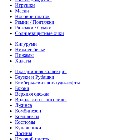
Игрушки
Маски
Носовой платок
Ремни / Подтяжки
Рюкзаки / Сумки
Солнцезащитные очки
Кигуруми
Нижнее белье
Пижамы
Халаты
Праздничная коллекция
Блузки и Рубашки
Бомберы-свитшот-худи-кофты
Брюки
Верхняя одежда
Водолазки и лонгсливы
Джинса
Комбинезон
Комплекты
Костюмы
Купальники
Лосины
Носовой платок